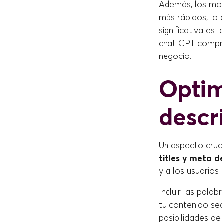
Además, los mod
más rápidos, lo
significativa es
chat GPT compre
negocio.
Optim
descr
Un aspecto cruci
titles y meta d
y a los usuarios
Incluir las pala
tu contenido s
posibilidades d