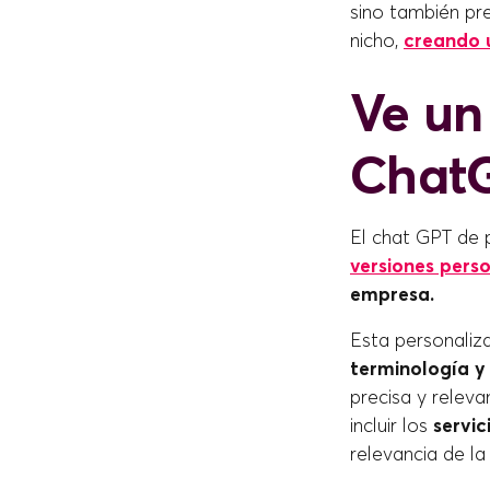
sino también pr
nicho,
creando u
Ve un
ChatG
El chat GPT de 
versiones pers
empresa.
Esta personaliz
terminología y
precisa y releva
incluir los
servic
relevancia de la