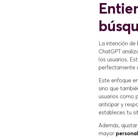
Entie
búsq
La intención de 
ChatGPT analiz
los usuarios. E
perfectamente 
Este enfoque en
sino que tambi
usuarios como p
anticipar y resp
estableces tu s
Además, ajustar
mayor
personal