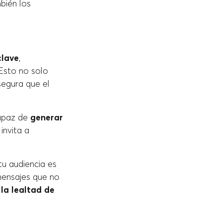
bién los
clave
,
 Esto no solo
segura que el
capaz de
generar
 invita a
tu audiencia es
mensajes que no
 la lealtad de