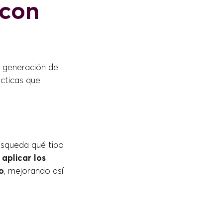
 con
a generación de
ácticas que
úsqueda qué tipo
 aplicar los
o
, mejorando así