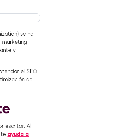
ization) se ha
e marketing
vante y
otenciar el SEO
timización de
te
 escritor. Al
 te
ayuda a