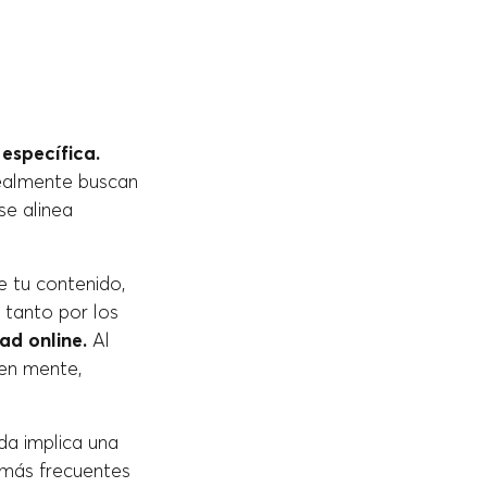
específica.
realmente buscan
se alinea
e tu contenido,
tanto por los
dad online.
Al
 en mente,
da implica una
s más frecuentes