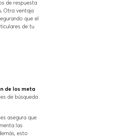
os de respuesta
.
Otra ventaja
asegurando que el
iculares de tu
ón de los meta
res de búsqueda
ones asegura que
umenta las
emás, esto