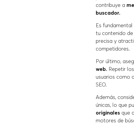
contribuye a
me
buscador.
Es fundamental 
tu contenido d
precisa y atract
competidores.
Por último, ase
web.
Repetir lo
usuarios como a
SEO.
Además, conside
únicas, lo que 
originales
que d
motores de bús