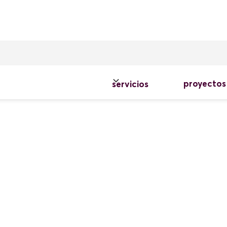
proyectos
servicios
admap
ustriales y B2B. Ordenamos por fases las
con la tecnología adecuada: ERP, PIM, CMS,