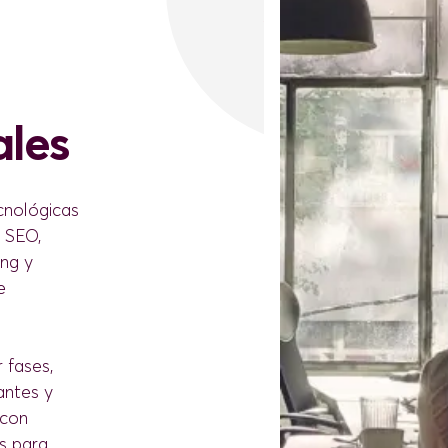
ales
ecnológicas
l SEO,
ing y
e
 fases,
antes y
 con
es para