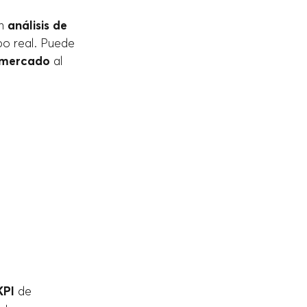
un
análisis de
po real. Puede
l mercado
al
KPI
de