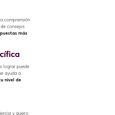
una comprensión
 de consejos
spuestas más
cífica
as lograr puede
ue ayuda a
tu nivel de
encia y quiero