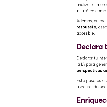
analizar el merc
influirá en cómo
Además, puede a
respuesta
, ase
accesible.
Declara t
Declarar tu inten
la IA para gene
perspectivas a
Este paso es cru
asegurando una 
Enriquece