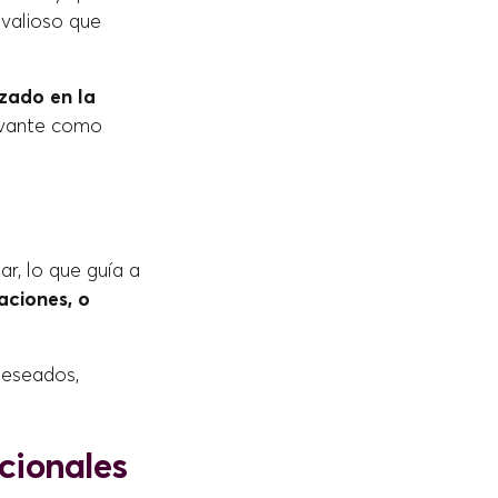
 valioso que
izado en la
levante como
zar, lo que guía a
aciones, o
 deseados,
icionales