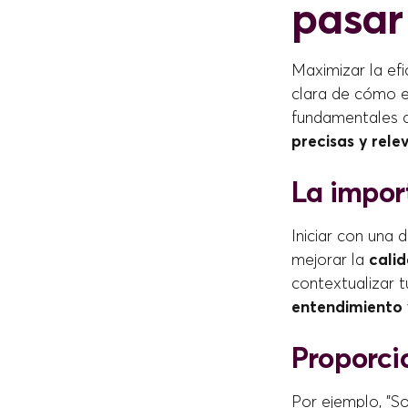
pasar
Maximizar la ef
clara de cómo es
fundamentales 
precisas y rele
La impor
Iniciar con una 
mejorar la
calid
contextualizar t
entendimiento y
Proporci
Por ejemplo, "S