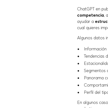
ChatGPT en publ
competencia
, 
ayudar a
estruc
cual quieres im
Algunos datos i
Información
Tendencias 
Estacionalid
Segmentos c
Panorama c
Comportamie
Perfil del tip
En algunos caso