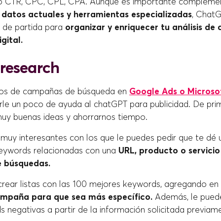
o CTR, CPC, CPL, CPA. Aunque es importante complemen
datos actuales y herramientas especializadas
, ChatG
 de partida para
organizar y enriquecer tu análisis d
gital.
research
os de campañas de búsqueda en
Google Ads o Microso
irle un poco de ayuda al chatGPT para publicidad. De pri
muy buenas ideas y ahorrarnos tiempo.
muy interesantes con los que le puedes pedir que te dé u
keywords relacionadas con una
URL, producto o servici
e búsquedas.
rear listas con las 100 mejores keywords, agregando en 
ampaña para que sea más específico.
Además, le puedes
s negativas a partir de la información solicitada previam