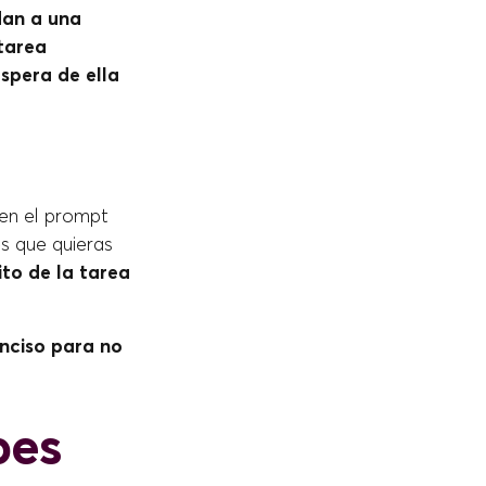
dan a una
 tarea
spera de ella
 en el prompt
s que quieras
ito de la tarea
nciso para no
bes