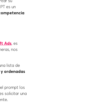
tar su
PT es un
e competencia
ft Ads
, es
meras, nos
na lista de
o y ordenadas
el prompt los
 solicitar una
ente.