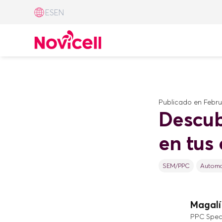
ES
EN
Publicado en
Febru
Descub
en tus
SEM/PPC
Automa
Magalí 
PPC Speci