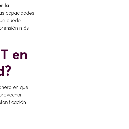
r la
as capacidades
que puede
prensión más
T en
d?
anera en que
provechar
lanificación