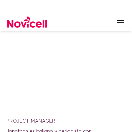
EN NUESTRO EQUIPO
Jonathan Terreni
PROJECT MANAGER
Jonathan es italiano y periodista con