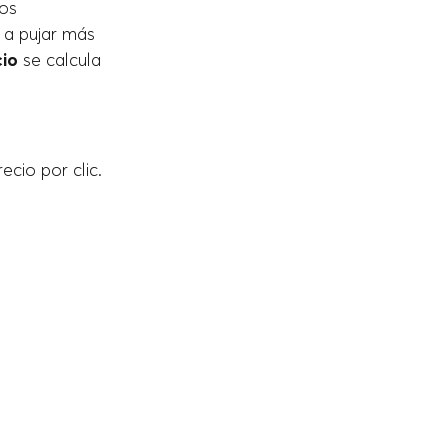
os
 a pujar más
cio
se calcula
ecio por clic.