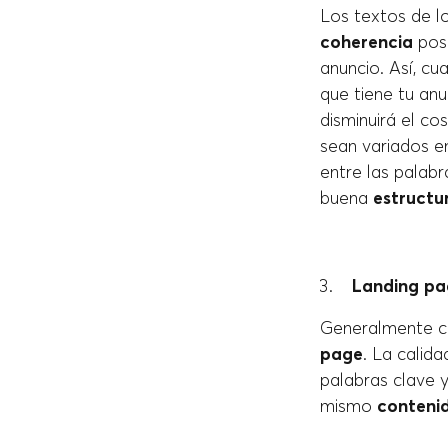
Los textos de l
coherencia
pos
anuncio. Así, c
que tiene tu anu
disminuirá el c
sean variados e
entre las palabr
buena
estructu
Landing pa
Generalmente cu
page
. La calida
palabras clave y
mismo
conteni