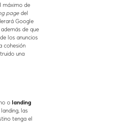
el máximo de
ng page
del
iderará Google
, además de que
de los anuncios
la cohesión
struido una
ino o
landing
landing, las
stino tenga el