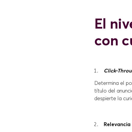
El niv
con c
Click-Thro
Determina el por
título del anun
despierte la curi
Relevancia