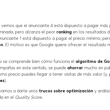
 vemos que el anunciante 4 está dispuesto a pagar más 
inada, pero alcanza el peor
ranking
en los resultados 
 anunciante 1 está dispuesto a pagar el precio mínimo, pero
ón
. El motivo es que Google quiere ofrecer el resultado
si se comprende bien cómo funciona el
algoritmo de Go
ampañas en este sentido, se puede
ahorrar
mucho en publ
smo precio puedes llegar a tener visitas de más valor (y, 
es
).
 vamos a darte unos
trucos sobre optimización
y análisi
da en el
Quality Score
.