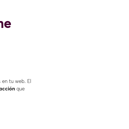
ne
 en tu web. El
acción
que