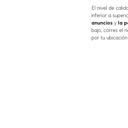
El nivel de cal
inferior a super
anuncios
y
la p
bajo, corres el 
por tu ubicació