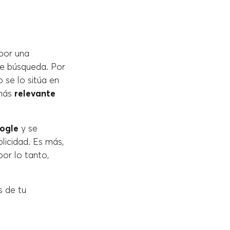
por una
de búsqueda. Por
 se lo sitúa en
 más
relevante
ogle
y se
icidad. Es más,
por lo tanto,
s de tu