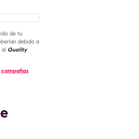
ido de tu
eberían debido a
 al
Quality
s campañas
de