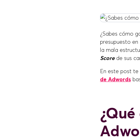
¿Sabes cómo ga
presupuesto en 
la mala estruct
Score
de sus c
En este post t
de Adwords
ba
¿Qué 
Adwo