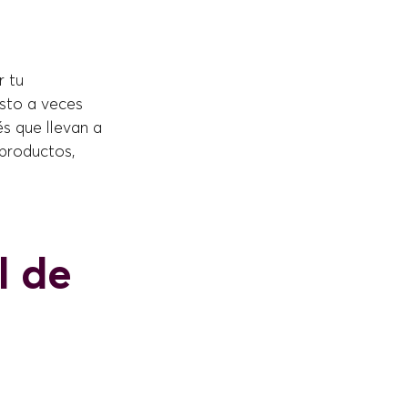
r tu
esto a veces
és que llevan a
 productos,
l de