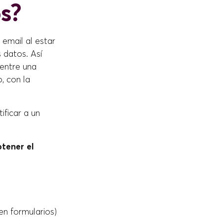
s?
 email al estar
s datos. Así
 entre una
, con la
ificar a un
btener el
en formularios)