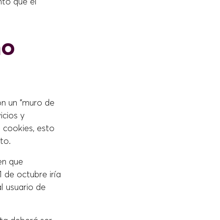
to que el
no
on un “muro de
icios y
e cookies, esto
to.
en que
 de octubre iría
l usuario de