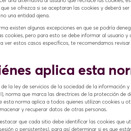
er una alternativa al usuario que rechace las cookies, é
 que se ofrezca si se aceptaran las cookies y deberá ser
y no una entidad ajena.
rma existen algunas excepciones en que se podría denega
s cookies, pero para esto se debe informar al usuario y 
ra ver estos casos específicos, te recomendamos revisar 
iénes aplica esta n
2 de la ley de servicios de la sociedad de la información 
I), norma que marca las directrices de la protección de 
e esta norma aplica a todos quienes utilizan cookies u o
almacenar y recuperar datos de otras personas.
stacar que cada sitio debe identificar las cookies que uti
sesión o persistentes), para así determinar si es que est