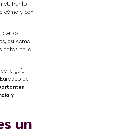
rnet. Por lo
de cómo y con
 que las
ios, así como
s datos en la
 de la guía
é Europeo de
portantes
ncia y
es un