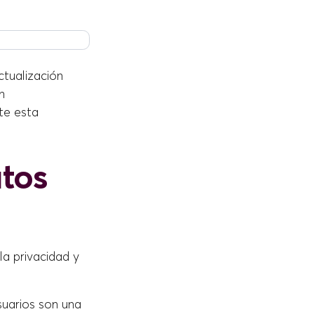
tualización
n
te esta
atos
la privacidad y
suarios son una