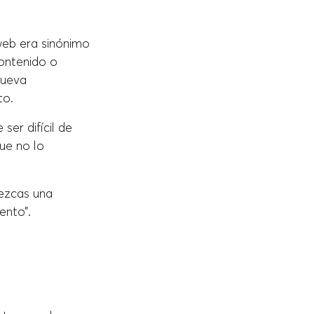
web era sinónimo
contenido o
nueva
to.
er difícil de
que no lo
rezcas una
ento”.