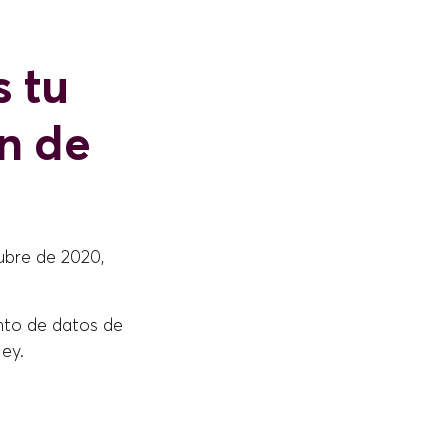
 tu
ón de
ubre de 2020,
ento de datos de
ley.
e