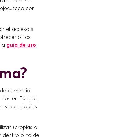
sta deberá ser
 ejecutado por
r el acceso si
ofrecer otras
la
guía de uso
orma?
y de comercio
datos en Europa,
tras tecnologías
lizan (propias o
án dentro o no de