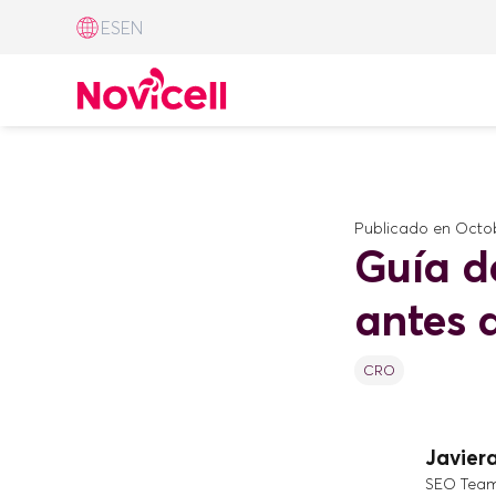
ES
EN
Publicado en
Octob
Guía de
antes 
CRO
Javiera
SEO Tea