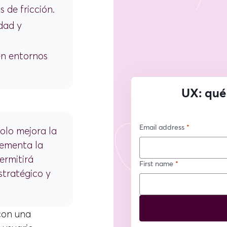
 de fricción.
dad y
en entornos
olo mejora la
rementa la
ermitirá
tratégico y
con una