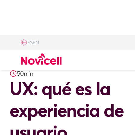
ES
EN
webinar
50min
UX: qué es la
experiencia de
usuario