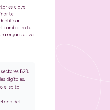
tor es clave
inar te
dentificar
 el cambio en tu
ura organizativa.
 sectores B2B.
s digitales.
 el salto
etapa del