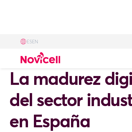
ES
EN
on demand
La madurez digi
del sector indust
en España