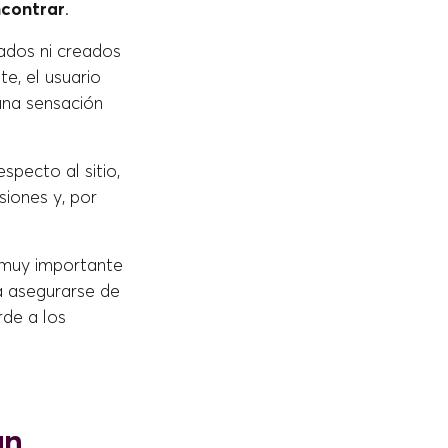
ncontrar
.
ados ni creados
e, el usuario
una sensación
specto al sitio,
siones y, por
s muy importante
a asegurarse de
rde a los
un