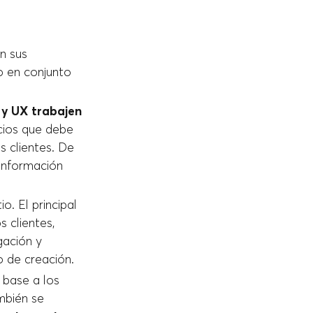
n sus
o en conjunto
 y UX trabajen
icios que debe
s clientes. De
 información
. El principal
s clientes,
gación y
o de creación.
 base a los
mbién se