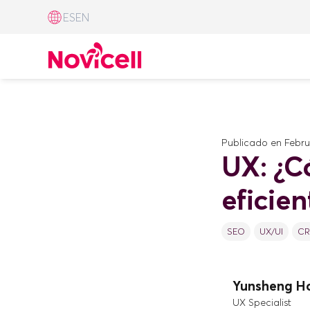
ES
EN
Publicado en
Febru
UX: ¿C
eficie
SEO
UX/UI
C
Yunsheng H
UX Specialist