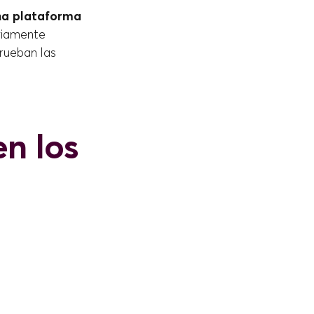
una plataforma
eviamente
rueban las
n los