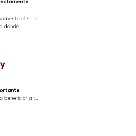
rrectamente
amente el sitio.
ad dónde
 y
portante
a beneficiar a tu