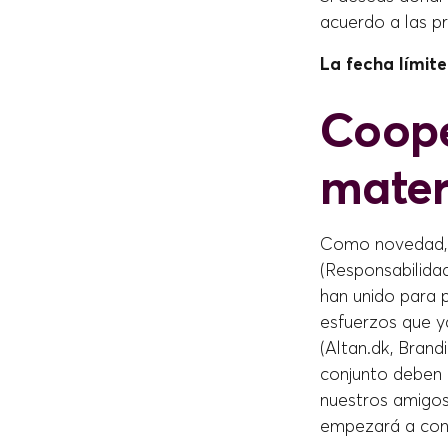
acuerdo a las pr
La fecha límite
Coope
mater
Como novedad, 
(Responsabilida
han unido para p
esfuerzos que y
(Altan.dk, Brand
conjunto deben h
nuestros amigos
empezará a cont