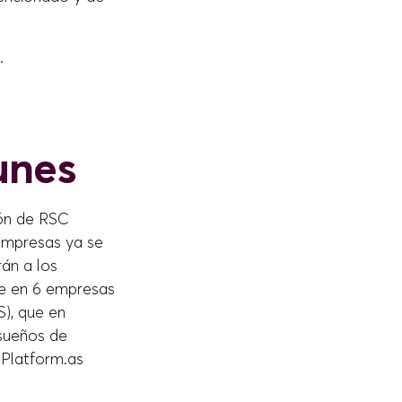
.
unes
ón de RSC
 empresas ya se
rán a los
te en 6 empresas
S), que en
 sueños de
 Platform.as