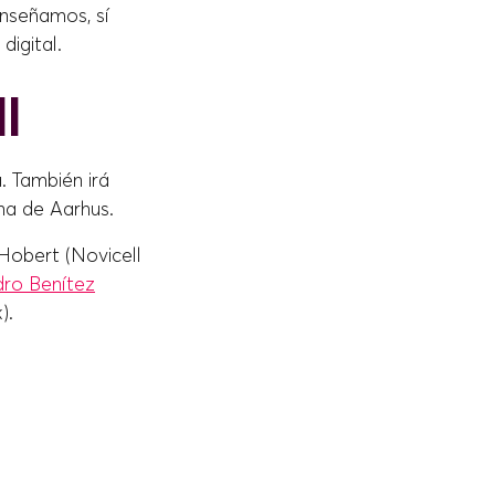
enseñamos, sí
igital.
l
. También irá
ina de Aarhus.
Hobert (Novicell
ro Benítez
).