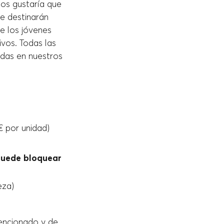
nos gustaría que
e destinarán
e los jóvenes
vos. Todas las
adas en nuestros
€ por unidad)
 puede bloquear
eza)
mencionado y de