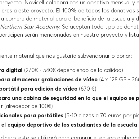
 proyecto. Novicell colabora con un donativo mensual y 
nieras a este proyecto. El 100% de todos los donativos s
a compra de material para el beneficio de la escuela y d
Northern Star Academy
. Se aceptan todo tipo de donati
articipen serán mencionadas en nuestro proyecto y list
uiente material que nos gustaría subvencionar o donar:
a digital
(270€ - 540€ dependiendo de la calidad)
para almacenar grabaciones de vídeo
(4 x 128 GB - 36
ortátil para edición de vídeo
(670 €)
para una cabina de seguridad en la que el equipo se
or
(alrededor de 100€)
icionales para portátiles
(5-10 piezas a 70 euros por pi
 el equipo deportivo de los estudiantes de la escuela
dinero, este se utilizará para comprar el equipo arriba 