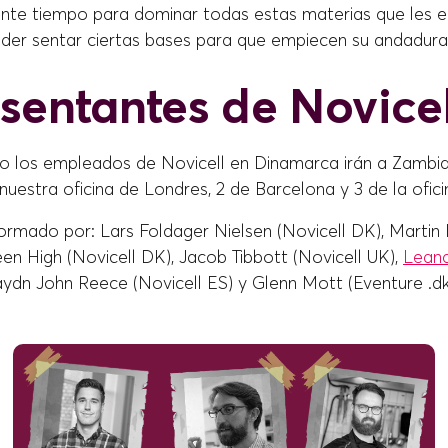
iente tiempo para dominar todas estas materias que les 
er sentar ciertas bases para que empiecen su andadura d
sentantes de Novicel
lo los empleados de Novicell en Dinamarca irán a Zambia
uestra oficina de Londres, 2 de Barcelona y 3 de la ofic
ormado por: Lars Foldager Nielsen (Novicell DK), Martin 
en High (Novicell DK), Jacob Tibbott (Novicell UK),
Leand
aydn John Reece (Novicell ES) y Glenn Mott (Eventure .dk