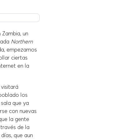
n Zambia, un
amada
Northern
iada, empezamos
llar ciertas
nternet en la
visitará
poblado los
 sala que ya
erse con nuevas
que la gente
través de la
días, que aun