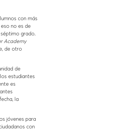
 alumnos con más
r eso no es de
 séptimo grado.
tar Academy
e, de otro
unidad de
los estudiantes
ente es
iantes
fecha, la
los jóvenes para
 ciudadanos con