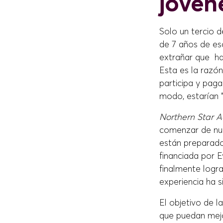
jóven
Solo un tercio 
de 7 años de es
extrañar que ha
Esta es la razón
participa y pag
modo, estarían "
Northern Star 
comenzar de nue
están preparado
financiada por E
finalmente logra
experiencia ha s
El objetivo de l
que puedan mejo