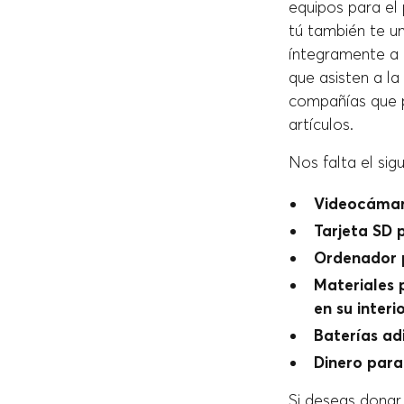
equipos para el
tú también te u
íntegramente a l
que asisten a la
compañías que p
artículos.
Nos falta el sig
Videocámar
Tarjeta SD 
Ordenador p
Materiales 
en su interi
Baterías ad
Dinero para
Si deseas donar 