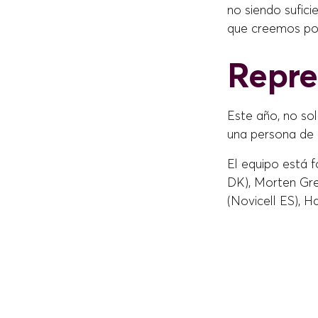
no siendo sufic
que creemos pod
Repre
Este año, no so
una persona de n
El equipo está f
DK), Morten Gre
(Novicell ES), H