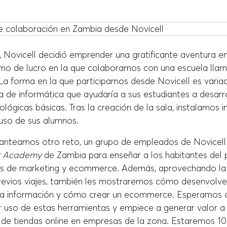
 Novicell decidió emprender una gratificante aventura e
imo de lucro en la que colaboramos con una escuela ll
 La forma en la que participamos desde Novicell es var
 de informática que ayudaría a sus estudiantes a desarro
ológicas básicas. Tras la creación de la sala, instalamos i
 uso de sus alumnos.
lanteamos otro reto, un grupo de empleados de Novicell 
ar Academy
de Zambia para enseñar a los habitantes del 
cos de marketing y ecommerce. Además, aprovechando la
revios viajes, también les mostraremos cómo desenvolv
la información y cómo crear un ecommerce. Esperamos 
 uso de estas herramientas y empiece a generar valor a 
de tiendas online en empresas de la zona. Estaremos 10 