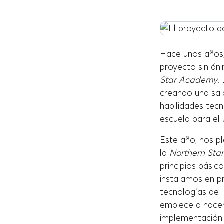
Hace unos años,
proyecto sin án
Star Academy
.
creando una sala
habilidades tecn
escuela para el
Este año, nos p
la
Northern St
principios bási
instalamos en p
tecnologías de 
empiece a hacer
implementación 