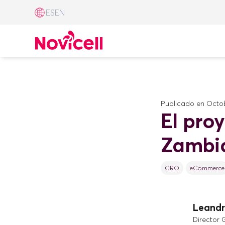
ES
EN
Publicado en
Octob
El pro
Zambia
CRO
eCommerce
Leandr
Director 